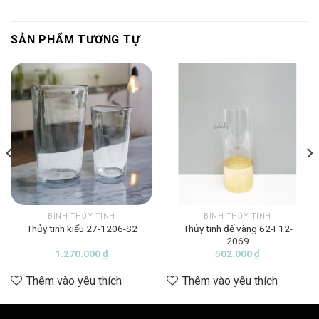
SẢN PHẨM TƯƠNG TỰ
BÌNH THỦY TINH
BÌNH THỦY TINH
Thủy tinh đế vàng 62-F12-
Thủy tinh kiểu 27-1206-S2
2069
ng
1.270.000
₫
502.000
₫
Thêm vào yêu thích
Thêm vào yêu thích
00 ₫
00 ₫