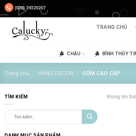
Chuyển
(028) 39320207
đến
nội
dung
TRANG CHỦ
CHẬU
BÌNH THỦY TI
Trang chủ
/
HÀNG DECOR
/
GỐM CAO CẤP
TÌM KIẾM
Không tìm thấ
Tìm
kiếm:
DANH MỤC SẢN PHẨM