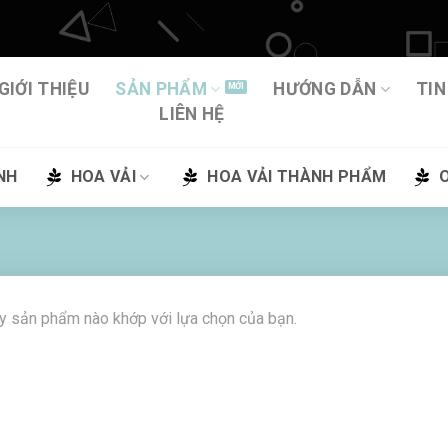
GIỚI THIỆU
SẢN PHẨM
HƯỚNG DẪN
TIN
LIÊN HỆ
NH
HOA VẢI
HOA VẢI THÀNH PHẨM
y sản phẩm nào khớp với lựa chọn của bạn.