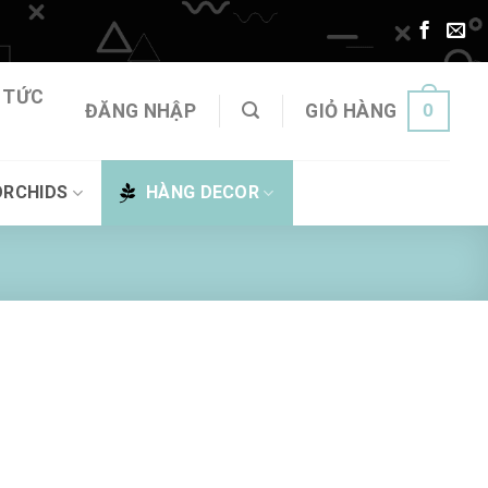
 TỨC
0
ĐĂNG NHẬP
GIỎ HÀNG
ORCHIDS
HÀNG DECOR