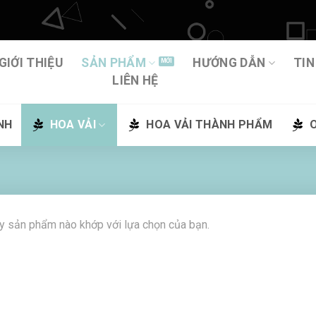
GIỚI THIỆU
SẢN PHẨM
HƯỚNG DẪN
TIN
LIÊN HỆ
NH
HOA VẢI
HOA VẢI THÀNH PHẨM
y sản phẩm nào khớp với lựa chọn của bạn.