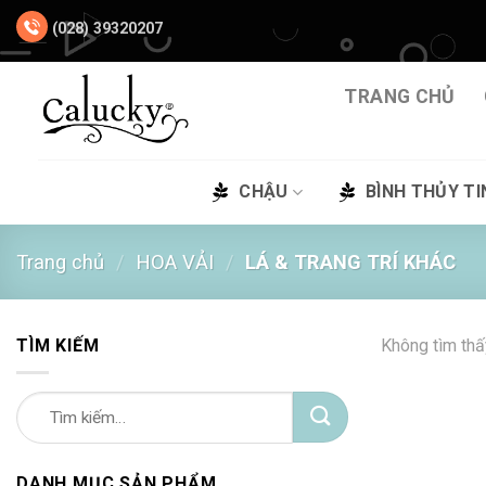
Chuyển
(028) 39320207
đến
nội
dung
TRANG CHỦ
CHẬU
BÌNH THỦY TI
Trang chủ
/
HOA VẢI
/
LÁ & TRANG TRÍ KHÁC
TÌM KIẾM
Không tìm thấ
Tìm
kiếm:
DANH MỤC SẢN PHẨM