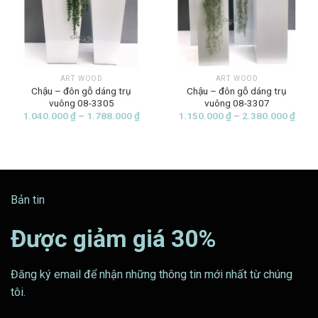
ART WOOD
ART WOOD
Chậu – đôn gỗ dáng trụ
Chậu – đôn gỗ dáng trụ
vuông 08-3305
vuông 08-3307
Khoảng
Khoả
1.040.000
₫
–
1.788.000
₫
1.150.000
₫
–
2.380.000
₫
giá:
giá:
từ
từ
1.040.000 ₫
1.15
đến
đến
1.788.000 ₫
2.38
Bản tin
Được giảm giá 30%
Đăng ký email để nhận những thông tin mới nhất từ chúng
tôi.