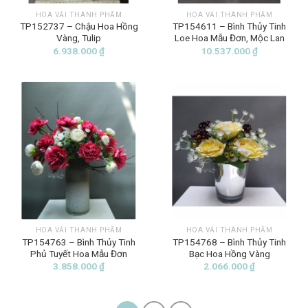
HOA VẢI THÀNH PHẨM
HOA VẢI THÀNH PHẨM
TP152737 – Chậu Hoa Hồng
TP154611 – Bình Thủy Tinh
Vàng, Tulip
Loe Hoa Mẫu Đơn, Mộc Lan
6.938.000
₫
10.537.000
₫
HOA VẢI THÀNH PHẨM
HOA VẢI THÀNH PHẨM
TP154763 – Bình Thủy Tinh
TP154768 – Bình Thủy Tinh
Phủ Tuyết Hoa Mẫu Đơn
Bạc Hoa Hồng Vàng
3.858.000
₫
2.066.000
₫