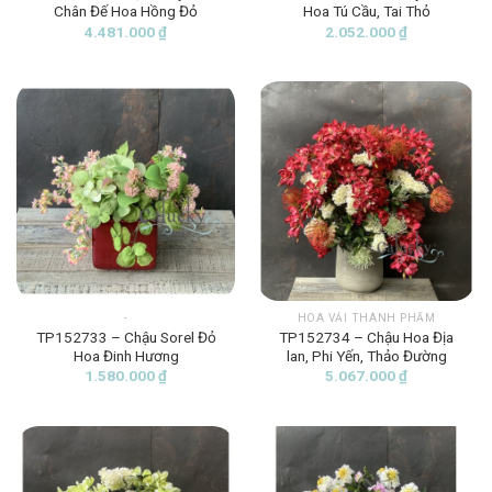
Chân Đế Hoa Hồng Đỏ
Hoa Tú Cầu, Tai Thỏ
4.481.000
₫
2.052.000
₫
-
HOA VẢI THÀNH PHẨM
TP152733 – Chậu Sorel Đỏ
TP152734 – Chậu Hoa Địa
Hoa Đinh Hương
lan, Phi Yến, Thảo Đường
1.580.000
₫
5.067.000
₫