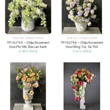
HOA VẢI THÀNH PHẨM
HOA VẢI THÀNH PHẨM
TP152735 – Chậu Rocement
TP152736 – Chậu Rocement
Hoa Phi Yến, Địa Lan Xanh
Hoa Hồng Trà, Tai Thỏ
4.859.000
₫
3.671.000
₫