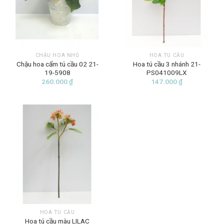
CHẬU HOA NHỎ
HOA TÚ CẦU
Chậu hoa cẩm tú cầu 02 21-
Hoa tú cầu 3 nhánh 21-
19-5908
PS041009LX
260.000
₫
147.000
₫
HOA TÚ CẦU
Hoa tú cầu màu LILAC