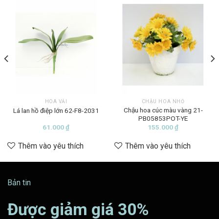
HOA VẢI
CHẬU HOA NHỎ
Chậu hoa cúc màu vàng 21-
Lá lan hồ điệp lớn 62-F8-2031
PB05853POT-YE
61.000
₫
155.000
₫
Thêm vào yêu thích
Thêm vào yêu thích
Bản tin
Được giảm giá 30%