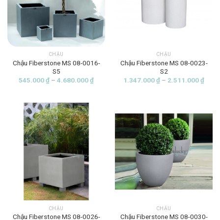
CHẬU
CHẬU
Chậu Fiberstone MS 08-0016-
Chậu Fiberstone MS 08-0023-
S5
S2
Khoảng
Khoả
545.000
₫
–
4.680.000
₫
1.347.000
₫
–
2.511.000
₫
giá:
giá:
từ
từ
545.000 ₫
1.34
đến
đến
4.680.000 ₫
2.51
CHẬU
CHẬU
Chậu Fiberstone MS 08-0026-
Chậu Fiberstone MS 08-0030-