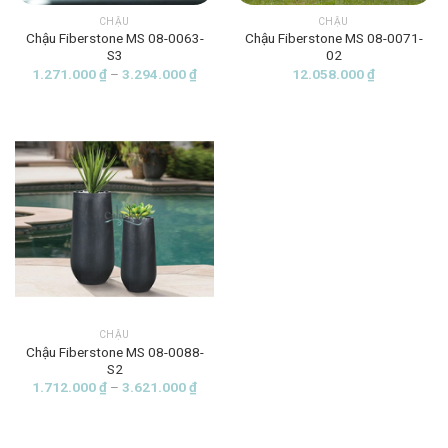
CHẬU
CHẬU
Chậu Fiberstone MS 08-0063-
Chậu Fiberstone MS 08-0071-
S3
02
Khoảng
1.271.000
₫
–
3.294.000
₫
12.058.000
₫
giá:
từ
1.271.000 ₫
đến
3.294.000 ₫
CHẬU
Chậu Fiberstone MS 08-0088-
S2
Khoảng
1.712.000
₫
–
3.621.000
₫
giá:
từ
1.712.000 ₫
đến