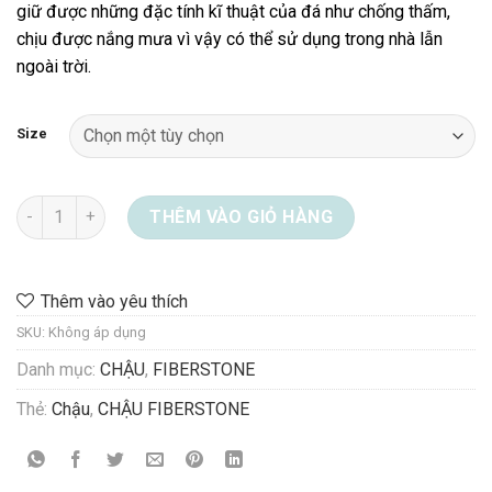
giữ được những đặc tính kĩ thuật của đá như chống thấm,
3.763.000 ₫
chịu được nắng mưa vì vậy có thể sử dụng trong nhà lẫn
ngoài trời.
Size
Chậu Fiberstone MS 08-0033-S2 số lượng
THÊM VÀO GIỎ HÀNG
Thêm vào yêu thích
SKU:
Không áp dụng
Danh mục:
CHẬU
,
FIBERSTONE
Thẻ:
Chậu
,
CHẬU FIBERSTONE