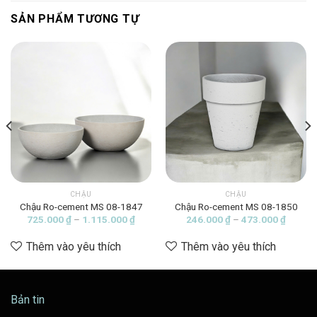
SẢN PHẨM TƯƠNG TỰ
CHẬU
CHẬU
Chậu Ro-cement MS 08-1847
Chậu Ro-cement MS 08-1850
ảng
Khoảng
Khoảng
725.000
₫
–
1.115.000
₫
246.000
₫
–
473.000
₫
giá:
giá:
từ
từ
Thêm vào yêu thích
Thêm vào yêu thích
06.000 ₫
725.000 ₫
246.00
đến
đến
72.000 ₫
1.115.000 ₫
473.00
Bản tin