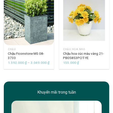
2.257.000 ₫
CHẬU
CHẬU HOA NHỎ
Chậu Ficonstone MS 08-
Chậu hoa cúc màu vàng 21-
3733
PB05853POT-YE
Khoảng
1.592.000
₫
–
3.049.000
₫
155.000
₫
giá:
từ
1.592.000 ₫
đến
3.049.000 ₫
Khuyến mãi trong tuần