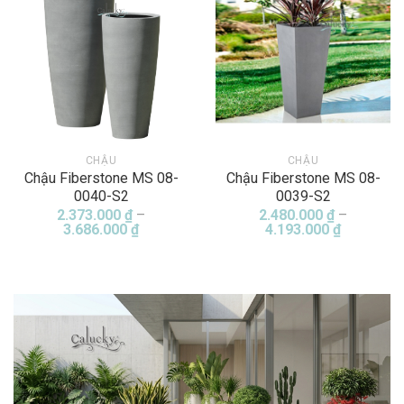
CHẬU
CHẬU
Chậu Fiberstone MS 08-
Chậu Fiberstone MS 08-
0040-S2
0039-S2
2.373.000
₫
–
2.480.000
₫
–
Khoảng
Khoảng
3.686.000
₫
4.193.000
₫
giá:
giá:
từ
từ
2.373.000 ₫
2.480.000
đến
đến
3.686.000 ₫
4.193.000