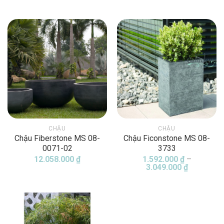
giá:
từ
1.088.000 ₫
đến
1.703.000 ₫
CHẬU
CHẬU
Chậu Fiberstone MS 08-
Chậu Ficonstone MS 08-
0071-02
3733
12.058.000
₫
1.592.000
₫
–
Khoảng
3.049.000
₫
giá:
từ
1.592.000
đến
3.049.000