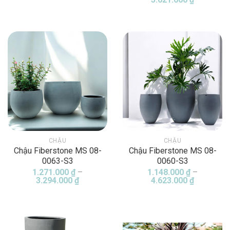
giá:
từ
1.712.000
đến
3.621.000
CHẬU
CHẬU
Chậu Fiberstone MS 08-
Chậu Fiberstone MS 08-
0063-S3
0060-S3
1.271.000
₫
–
1.148.000
₫
–
Khoảng
Khoảng
3.294.000
₫
4.623.000
₫
giá:
giá:
từ
từ
1.271.000 ₫
1.148.000
đến
đến
3.294.000 ₫
4.623.000