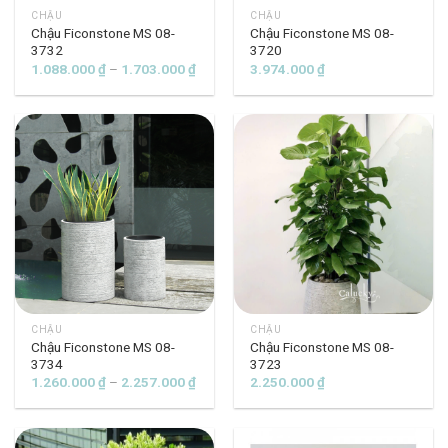
CHẬU
CHẬU
Chậu Ficonstone MS 08-
Chậu Ficonstone MS 08-
3732
3720
Khoảng
1.088.000
₫
–
1.703.000
₫
3.974.000
₫
giá:
từ
1.088.000 ₫
đến
1.703.000 ₫
CHẬU
CHẬU
Chậu Ficonstone MS 08-
Chậu Ficonstone MS 08-
3734
3723
Khoảng
1.260.000
₫
–
2.257.000
₫
2.250.000
₫
giá:
từ
1.260.000 ₫
đến