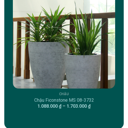
CHẬU
Chậu Ficonstone MS 08-3732
Khoảng
1.088.000
₫
–
1.703.000
₫
giá:
từ
1.088.000 ₫
đến