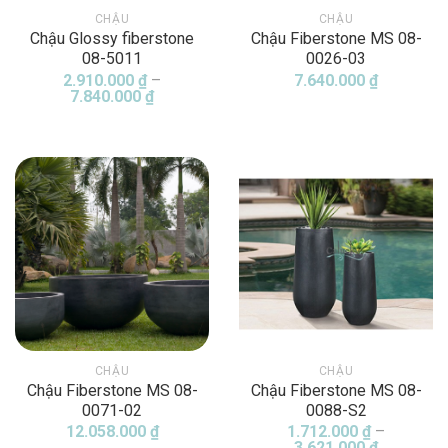
CHẬU
CHẬU
Chậu Glossy fiberstone
Chậu Fiberstone MS 08-
08-5011
0026-03
2.910.000
₫
–
7.640.000
₫
Khoảng
7.840.000
₫
giá:
từ
2.910.000 ₫
đến
7.840.000 ₫
CHẬU
CHẬU
Chậu Fiberstone MS 08-
Chậu Fiberstone MS 08-
0071-02
0088-S2
12.058.000
₫
1.712.000
₫
–
Khoảng
3.621.000
₫