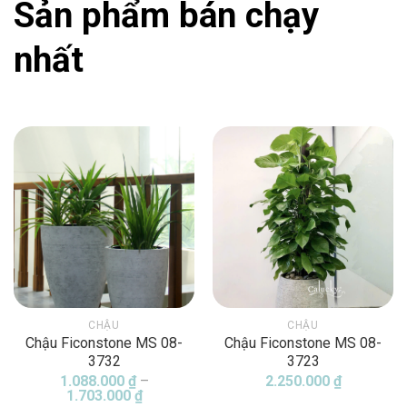
Sản phẩm bán chạy
nhất
CHẬU
CHẬU
Chậu Ficonstone MS 08-
Chậu Ficonstone MS 08-
3732
3723
1.088.000
₫
–
2.250.000
₫
Khoảng
1.703.000
₫