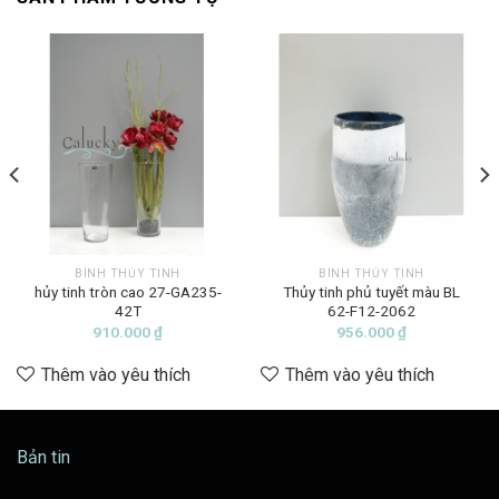
BÌNH THỦY TINH
BÌNH THỦY TINH
hủy tinh tròn cao 27-GA235-
Thủy tinh phủ tuyết màu BL
42T
62-F12-2062
910.000
₫
956.000
₫
Thêm vào yêu thích
Thêm vào yêu thích
Bản tin