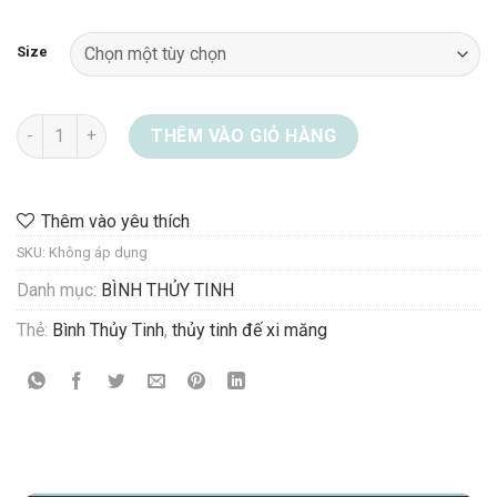
1.430.000 ₫
Size
Thủy tinh và chân đế décor 48-0004-S3 số lượng
THÊM VÀO GIỎ HÀNG
Thêm vào yêu thích
SKU:
Không áp dụng
Danh mục:
BÌNH THỦY TINH
Thẻ:
Bình Thủy Tinh
,
thủy tinh đế xi măng