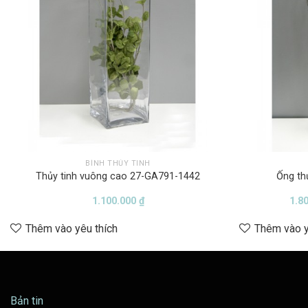
BÌNH THỦY TINH
Thủy tinh vuông cao 27-GA791-1442
Ống th
1.100.000
₫
1.8
Thêm vào yêu thích
Thêm vào y
Bản tin