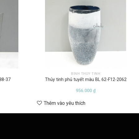
BÌNH THỦY TINH
88-37
Thủy tinh phủ tuyết màu BL 62-F12-2062
956.000
₫
Thêm vào yêu thích