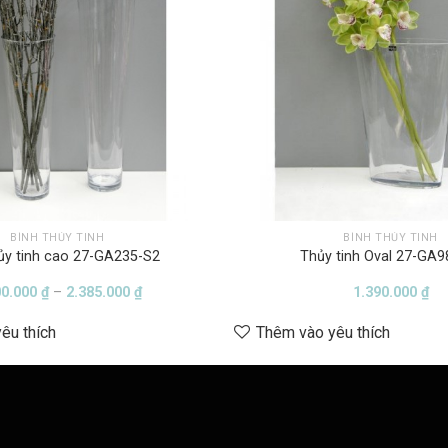
BÌNH THỦY TINH
BÌNH THỦY TINH
ủy tinh cao 27-GA235-S2
Thủy tinh Oval 27-GA9
Khoảng
00.000
₫
–
2.385.000
₫
1.390.000
₫
giá:
từ
êu thích
Thêm vào yêu thích
1.800.000 ₫
đến
2.385.000 ₫