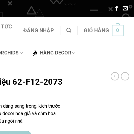
 TỨC
0
ĐĂNG NHẬP
GIỎ HÀNG
ORCHIDS
HÀNG DECOR
điệu 62-F12-2073
nh dáng sang trọng, kích thước
p decor hoa giả và cắm hoa
của ngôi nhà
73 số lượng