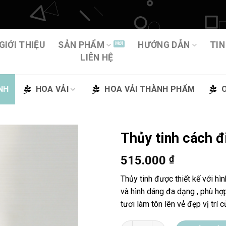
GIỚI THIỆU
SẢN PHẨM
HƯỚNG DẪN
TIN
LIÊN HỆ
NH
HOA VẢI
HOA VẢI THÀNH PHẨM
Thủy tinh cách 
515.000
₫
Thêm
vào
Thủy tinh được thiết kế với hì
yêu
và hình dáng đa dạng , phù hợ
thích
tươi làm tôn lên vẻ đẹp vị trí 
Thủy tinh cách điệu 62-F12-20