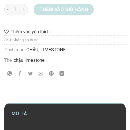
Chậu Limestone 08-8816 số lượng
THÊM VÀO GIỎ HÀNG
Thêm vào yêu thích
SKU:
Không áp dụng
Danh mục:
CHẬU
,
LIMESTONE
Thẻ:
chậu limestone
MÔ TẢ