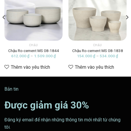
CHẬU
CHẬU
Chậu Ro-cement MS 08-1844
Chậu Ro-cement MS 08-1838
ng
Khoảng
Khoảng
612.000
₫
–
1.509.000
₫
154.000
₫
–
534.000
₫
giá:
giá:
từ
từ
Thêm vào yêu thích
Thêm vào yêu thích
00 ₫
612.000 ₫
154.00
đến
đến
00 ₫
1.509.000 ₫
534.00
Bản tin
Được giảm giá 30%
Đăng ký email để nhận những thông tin mới nhất từ chúng
tôi.