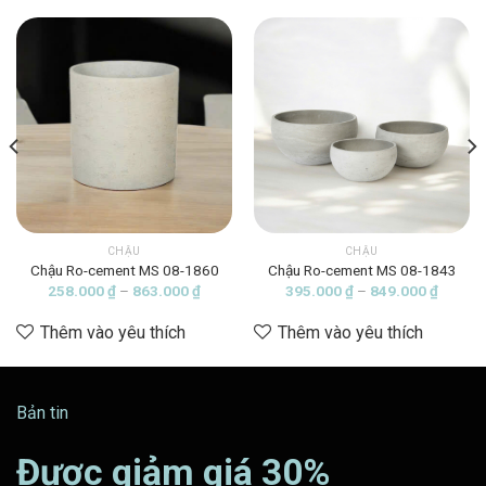
CHẬU
CHẬU
Chậu Ro-cement MS 08-1860
Chậu Ro-cement MS 08-1843
ảng
Khoảng
Khoảng
258.000
₫
–
863.000
₫
395.000
₫
–
849.000
₫
giá:
giá:
từ
từ
Thêm vào yêu thích
Thêm vào yêu thích
000 ₫
258.000 ₫
395.00
đến
đến
5.000 ₫
863.000 ₫
849.00
Bản tin
Được giảm giá 30%