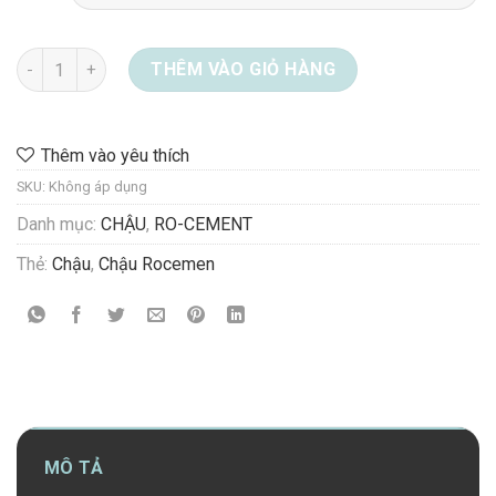
Chậu Ro- cement MS 08-1837 số lượng
THÊM VÀO GIỎ HÀNG
Thêm vào yêu thích
SKU:
Không áp dụng
Danh mục:
CHẬU
,
RO-CEMENT
Thẻ:
Chậu
,
Chậu Rocemen
MÔ TẢ