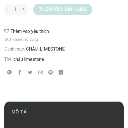
Chậu Limestone 08-8815 số lượng
THÊM VÀO GIỎ HÀNG
Thêm vào yêu thích
SKU:
Không áp dụng
Danh mục:
CHẬU
,
LIMESTONE
Thẻ:
chậu limestone
MÔ TẢ