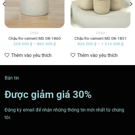
CHẬU
CHẬU
Chậu Ro-cement MS 08-1860
Chậu Ro-cement MS 08-1851
ng
Khoảng
Khoản
258.000
₫
–
863.000
₫
824.000
₫
–
1.213.000
₫
giá:
giá:
từ
từ
Thêm vào yêu thích
Thêm vào yêu thích
00 ₫
258.000 ₫
824.0
đến
đến
00 ₫
863.000 ₫
1.213
Bản tin
Được giảm giá 30%
Đăng ký email để nhận những thông tin mới nhất từ chúng
tôi.