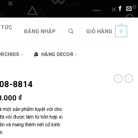
 TỨC
0
ĐĂNG NHẬP
GIỎ HÀNG
ORCHIDS
HÀNG DECOR
 08-8814
Khoảng
0.000
₫
giá:
là một sản phẩm tuyệt vời cho
từ
đá vôi được làm từ hỗn hợp xi
1.185.000 ₫
ên và mang thêm nét cổ kính.
đến
i.
4.160.000 ₫