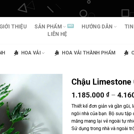
GIỚI THIỆU
SẢN PHẨM
HƯỚNG DẪN
TIN
LIÊN HỆ
NH
HOA VẢI
HOA VẢI THÀNH PHẨM
Chậu Limestone
1.185.000
₫
–
4.16
Thêm
vào
Thiết kế đơn giản và gần gũi, 
yêu
ngôi nhà của bạn. Bộ sưu tập 
thích
măng mang lại vẻ ngoài tự nhi
Sử dụng trong nhà và ngoài trờ