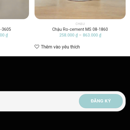
CHẬU
8-3605
Chậu Ro-cement MS 08-1860
Khoảng
Khoảng
000
₫
258.000
₫
–
863.000
₫
giá:
giá:
từ
từ
Thêm vào yêu thích
1.658.000 ₫
258.000 ₫
đến
đến
5.515.000 ₫
863.000 ₫