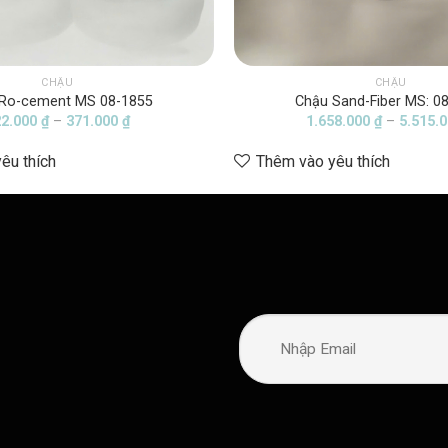
CHẬU
CHẬU
Ro-cement MS 08-1855
Chậu Sand-Fiber MS: 0
Khoảng
22.000
₫
–
371.000
₫
1.658.000
₫
–
5.515.
giá:
từ
êu thích
Thêm vào yêu thích
222.000 ₫
đến
371.000 ₫