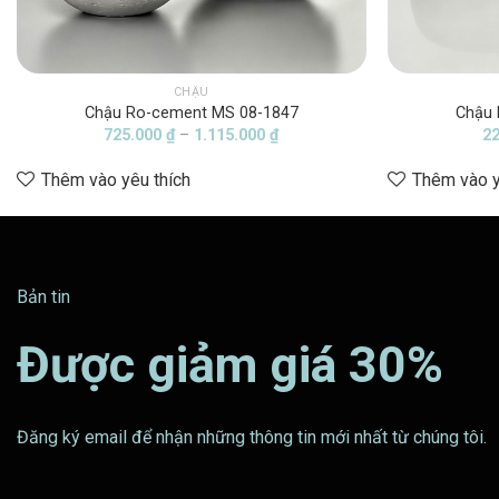
CHẬU
Chậu Ro-cement MS 08-1847
Chậu 
Khoảng
725.000
₫
–
1.115.000
₫
2
giá:
từ
Thêm vào yêu thích
Thêm vào y
725.000 ₫
đến
1.115.000 ₫
Bản tin
Được giảm giá 30%
Đăng ký email để nhận những thông tin mới nhất từ chúng tôi.