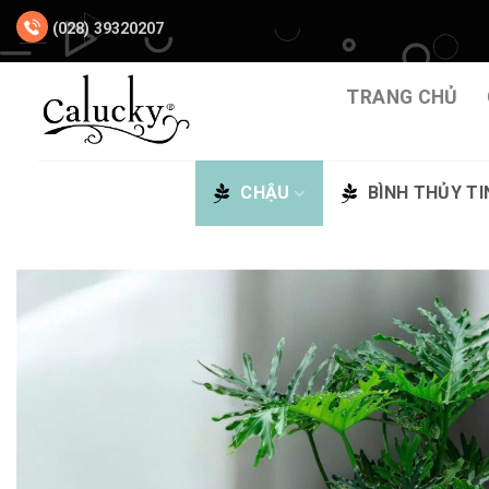
Chuyển
(028) 39320207
đến
nội
dung
TRANG CHỦ
CHẬU
BÌNH THỦY TI