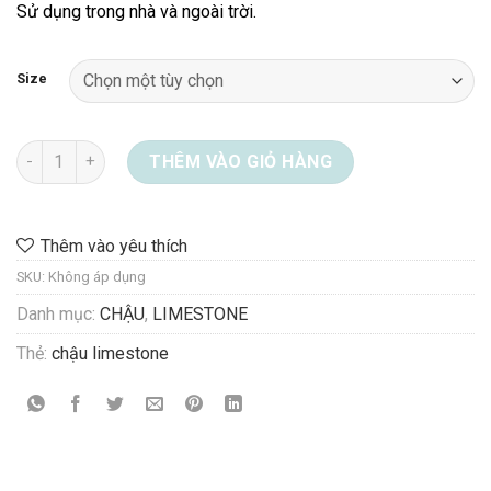
Sử dụng trong nhà và ngoài trời.
1.368.000 ₫
Size
Chậu Limestone 08-8810 số lượng
THÊM VÀO GIỎ HÀNG
Thêm vào yêu thích
SKU:
Không áp dụng
Danh mục:
CHẬU
,
LIMESTONE
Thẻ:
chậu limestone