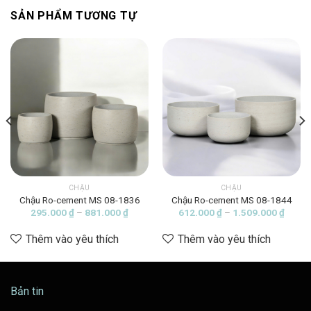
SẢN PHẨM TƯƠNG TỰ
CHẬU
CHẬU
Chậu Ro-cement MS 08-1836
Chậu Ro-cement MS 08-1844
ng
Khoảng
Khoản
295.000
₫
–
881.000
₫
612.000
₫
–
1.509.000
₫
giá:
giá:
từ
từ
Thêm vào yêu thích
Thêm vào yêu thích
00 ₫
295.000 ₫
612.0
đến
đến
00 ₫
881.000 ₫
1.509
Bản tin