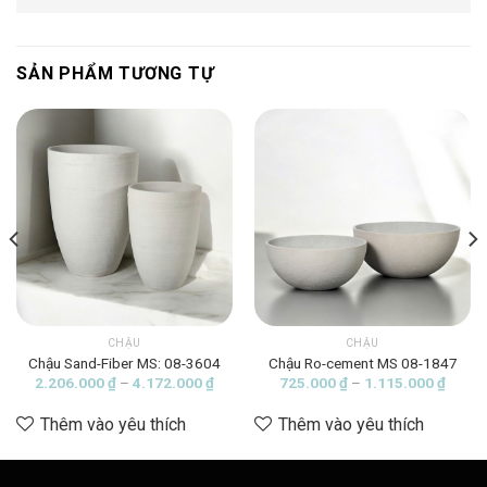
SẢN PHẨM TƯƠNG TỰ
CHẬU
CHẬU
Chậu Sand-Fiber MS: 08-3604
Chậu Ro-cement MS 08-1847
ng
Khoảng
Khoản
2.206.000
₫
–
4.172.000
₫
725.000
₫
–
1.115.000
₫
giá:
giá:
từ
từ
Thêm vào yêu thích
Thêm vào yêu thích
00 ₫
2.206.000 ₫
725.0
đến
đến
3.000 ₫
4.172.000 ₫
1.115