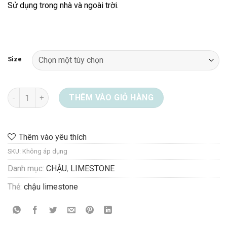
Sử dụng trong nhà và ngoài trời.
1.646.000 ₫
Size
Chậu Limestone 08-8811 số lượng
THÊM VÀO GIỎ HÀNG
Thêm vào yêu thích
SKU:
Không áp dụng
Danh mục:
CHẬU
,
LIMESTONE
Thẻ:
chậu limestone