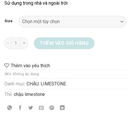
Sử dụng trong nhà và ngoài trời.
1.314.000 ₫
Size
Chậu Limestone 08-8809 số lượng
THÊM VÀO GIỎ HÀNG
Thêm vào yêu thích
SKU:
Không áp dụng
Danh mục:
CHẬU
,
LIMESTONE
Thẻ:
chậu limestone