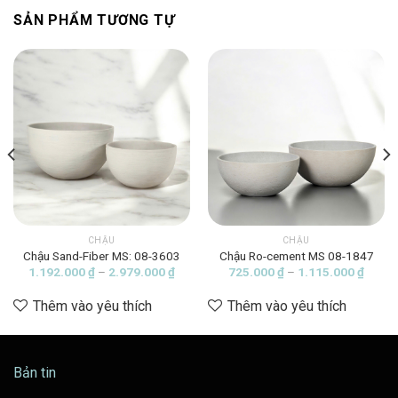
SẢN PHẨM TƯƠNG TỰ
CHẬU
CHẬU
Chậu Sand-Fiber MS: 08-3603
Chậu Ro-cement MS 08-1847
ảng
Khoảng
Khoản
1.192.000
₫
–
2.979.000
₫
725.000
₫
–
1.115.000
₫
giá:
giá:
từ
từ
Thêm vào yêu thích
Thêm vào yêu thích
000 ₫
1.192.000 ₫
725.0
đến
đến
1.000 ₫
2.979.000 ₫
1.115
Bản tin