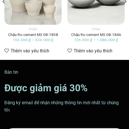
CHẬU
CHẬU
Chậu Ro-cement MS 08-1838
Chậu Ro-cement MS 08-1846
ảng
Khoảng
Khoản
154.000
₫
–
534.000
₫
725.000
₫
–
1.086.000
₫
giá:
giá:
từ
từ
Thêm vào yêu thích
Thêm vào yêu thích
000 ₫
154.000 ₫
725.0
đến
đến
4.000 ₫
534.000 ₫
1.086
Bản tin
Được giảm giá 30%
Đăng ký email để nhận những thông tin mới nhất từ chúng
tôi.