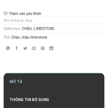
Thêm vào yêu thích
SKU:
Không áp dụng
Danh mục:
CHẬU
,
LIMESTONE
Thẻ:
Chậu
,
chậu limestone
MÔ TẢ
THÔNG TIN BỔ SUNG