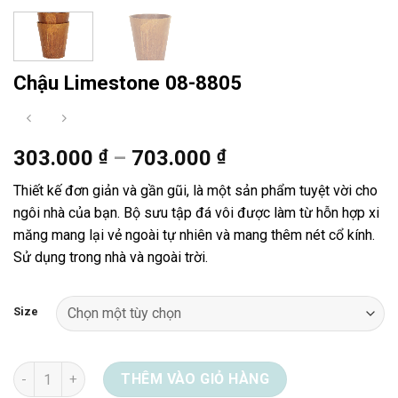
Chậu Limestone 08-8805
Khoảng
303.000
₫
–
703.000
₫
giá:
Thiết kế đơn giản và gần gũi, là một sản phẩm tuyệt vời cho
từ
ngôi nhà của bạn. Bộ sưu tập đá vôi được làm từ hỗn hợp xi
303.000 ₫
măng mang lại vẻ ngoài tự nhiên và mang thêm nét cổ kính.
đến
Sử dụng trong nhà và ngoài trời.
703.000 ₫
Size
Chậu Limestone 08-8805 số lượng
THÊM VÀO GIỎ HÀNG