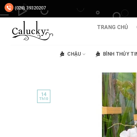
Chuyển
(028) 39320207
đến
nội
dung
TRANG CHỦ
CHẬU
BÌNH THỦY TI
14
Th10