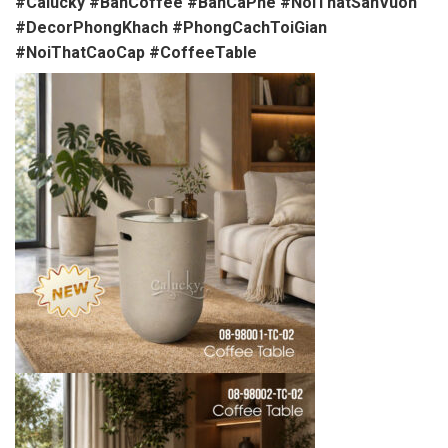
#Calucky
#BanCoffee
#BanCaPhe
#NoiThatSanVuon
#DecorPhongKhach
#PhongCachToiGian
#NoiThatCaoCap
#CoffeeTable