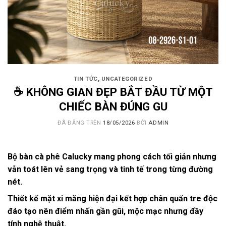
TIN TỨC
,
UNCATEGORIZED
☕ KHÔNG GIAN ĐẸP BẮT ĐẦU TỪ MỘT
CHIẾC BÀN ĐÚNG GU
ĐÃ ĐĂNG TRÊN
18/05/2026
BỞI
ADMIN
Bộ bàn cà phê Calucky mang phong cách tối giản nhưng
vẫn toát lên vẻ sang trọng và tinh tế trong từng đường
nét.
Thiết kế mặt xi măng hiện đại kết hợp chân quấn tre độc
đáo tạo nên điểm nhấn gần gũi, mộc mạc nhưng đầy
tính nghệ thuật.