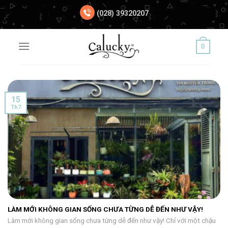
Chuyển
(028) 39320207
đến
nội
dung
0
15
Th7
LÀM MỚI KHÔNG GIAN SỐNG CHƯA TỪNG DỄ ĐẾN NHƯ VẬY!
Làm mới không gian sống chưa từng dễ đến như vậy! Chỉ với một chậu