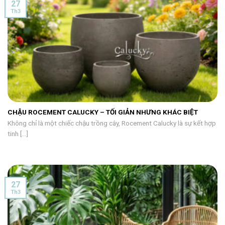
27
Th3
CHẬU ROCEMENT CALUCKY – TỐI GIẢN NHƯNG KHÁC BIỆT
Không chỉ là một chiếc chậu trồng cây, Rocement Calucky là sự kết hợp
tinh [...]
27
Th3