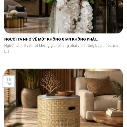
NGƯỜI TA NHỚ VỀ MỘT KHÔNG GIAN KHÔNG PHẢI…
Người ta nhớ về một không gian không phải vì nó rộng bao nhiêu, mà
[...]
18
Th5