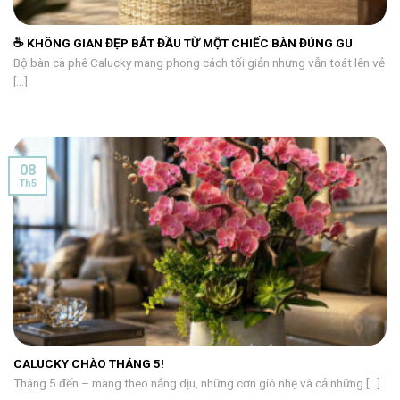
☕ KHÔNG GIAN ĐẸP BẮT ĐẦU TỪ MỘT CHIẾC BÀN ĐÚNG GU
Bộ bàn cà phê Calucky mang phong cách tối giản nhưng vẫn toát lên vẻ
[...]
08
Th5
CALUCKY CHÀO THÁNG 5!
Tháng 5 đến – mang theo nắng dịu, những cơn gió nhẹ và cả những [...]