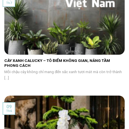
Th7
CÂY XANH CALUCKY – TÔ ĐIỂM KHÔNG GIAN, NÂNG TẦM
PHONG CÁCH
Mỗi chậu cây không chỉ mang đến sắc xanh tươi mát mà còn trở thành
[...]
09
Th6