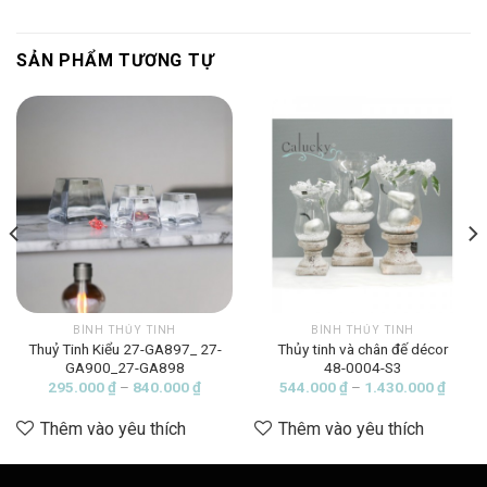
SẢN PHẨM TƯƠNG TỰ
BÌNH THỦY TINH
BÌNH THỦY TINH
Thuỷ Tinh Kiểu 27-GA897_ 27-
Thủy tinh và chân đế décor
GA900_27-GA898
48-0004-S3
ảng
Khoảng
Khoản
295.000
₫
–
840.000
₫
544.000
₫
–
1.430.000
₫
giá:
giá:
từ
từ
Thêm vào yêu thích
Thêm vào yêu thích
000 ₫
295.000 ₫
544.0
đến
đến
0.000 ₫
840.000 ₫
1.430