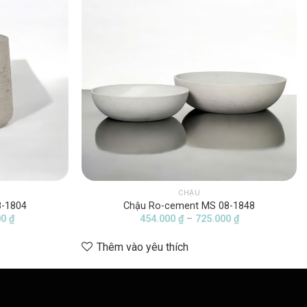
CHẬU
8-1804
Chậu Ro-cement MS 08-1848
Khoảng
Khoảng
00
₫
454.000
₫
–
725.000
₫
giá:
giá:
từ
từ
Thêm vào yêu thích
118.000 ₫
454.000 ₫
đến
đến
1.432.000 ₫
725.000 ₫