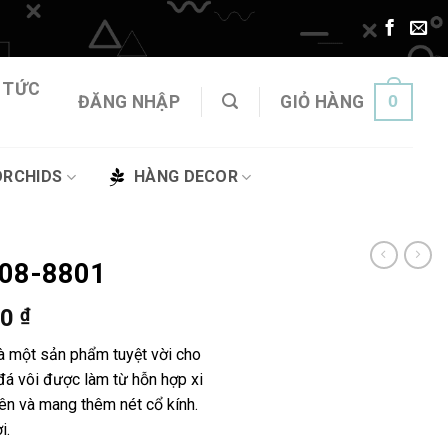
 TỨC
0
ĐĂNG NHẬP
GIỎ HÀNG
ORCHIDS
HÀNG DECOR
 08-8801
Khoảng
00
₫
giá:
là một sản phẩm tuyệt vời cho
từ
đá vôi được làm từ hỗn hợp xi
378.000 ₫
ên và mang thêm nét cổ kính.
đến
i.
794.000 ₫