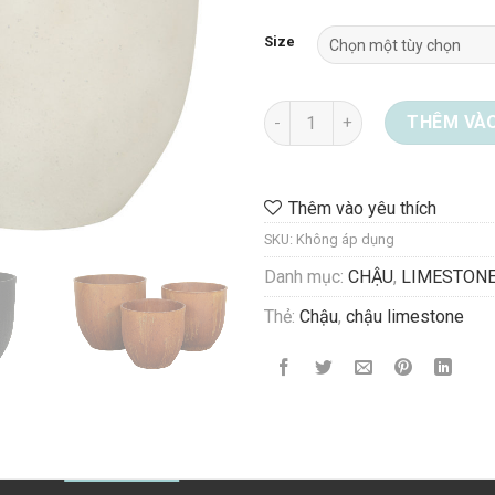
Size
Chậu Limestone 08-8801 số l
THÊM VÀO
Thêm vào yêu thích
SKU:
Không áp dụng
Danh mục:
CHẬU
,
LIMESTON
Thẻ:
Chậu
,
chậu limestone