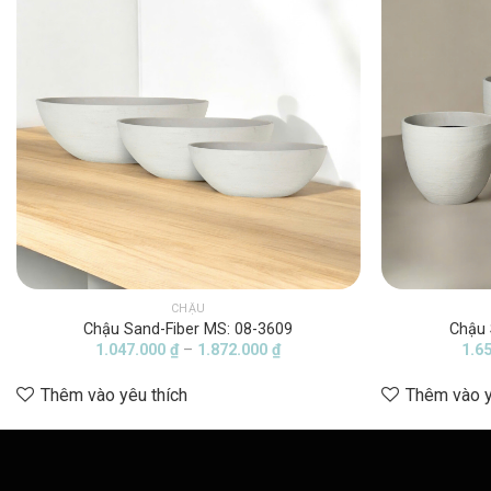
CHẬU
Chậu Sand-Fiber MS: 08-3609
Chậu 
Khoảng
1.047.000
₫
–
1.872.000
₫
1.6
giá:
từ
Thêm vào yêu thích
Thêm vào y
1.047.000 ₫
đến
1.872.000 ₫