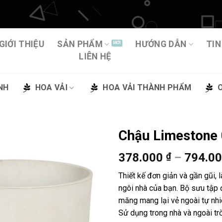
GIỚI THIỆU
SẢN PHẨM
HƯỚNG DẪN
TIN
LIÊN HỆ
NH
HOA VẢI
HOA VẢI THÀNH PHẨM
Chậu Limestone
378.000
₫
–
794.0
Thêm
vào
Thiết kế đơn giản và gần gũi, 
yêu
ngôi nhà của bạn. Bộ sưu tập 
thích
măng mang lại vẻ ngoài tự nhi
Sử dụng trong nhà và ngoài trờ