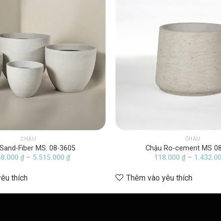
CHẬU
CHẬU
Sand-Fiber MS: 08-3605
Chậu Ro-cement MS 0
Khoảng
58.000
₫
–
5.515.000
₫
118.000
₫
–
1.432.0
giá:
từ
êu thích
Thêm vào yêu thích
1.658.000 ₫
đến
5.515.000 ₫