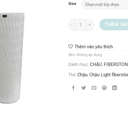
Size
Chậu Glossy fiberstone 08-50
THÊM VÀO
Thêm vào yêu thích
SKU:
Không áp dụng
Danh mục:
CHẬU
,
FIBERSTON
Thẻ:
Chậu
,
Chậu Light fiberst