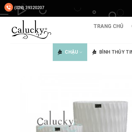
Chuyển
(028) 39320207
đến
nội
dung
TRANG CHỦ
CHẬU
BÌNH THỦY TI