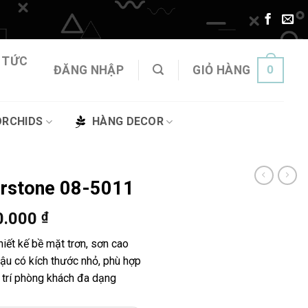
 TỨC
0
ĐĂNG NHẬP
GIỎ HÀNG
ORCHIDS
HÀNG DECOR
erstone 08-5011
Khoảng
0.000
₫
giá:
thiết kế bề mặt trơn, sơn cao
từ
ậu có kích thước nhỏ, phù hợp
2.910.000 ₫
g trí phòng khách đa dạng
đến
7.840.000 ₫