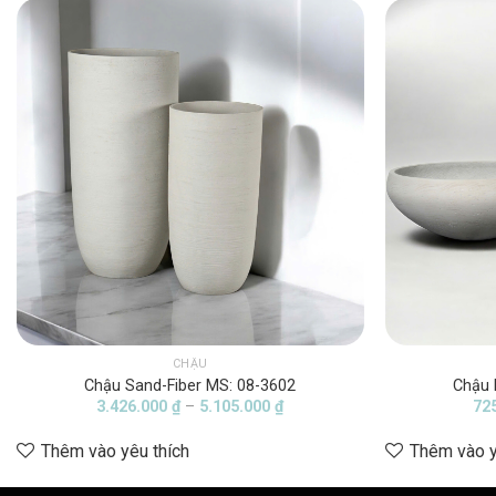
CHẬU
Chậu Sand-Fiber MS: 08-3602
Chậu 
Khoảng
3.426.000
₫
–
5.105.000
₫
72
giá:
từ
Thêm vào yêu thích
Thêm vào y
3.426.000 ₫
đến
5.105.000 ₫