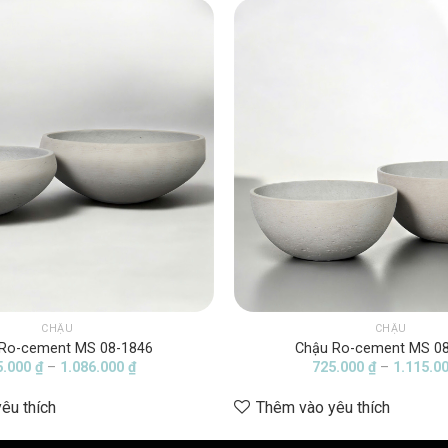
CHẬU
CHẬU
Ro-cement MS 08-1846
Chậu Ro-cement MS 0
Khoảng
5.000
₫
–
1.086.000
₫
725.000
₫
–
1.115.0
giá:
từ
êu thích
Thêm vào yêu thích
725.000 ₫
đến
1.086.000 ₫