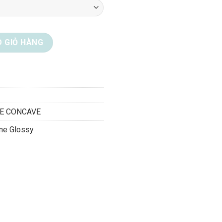
11 số lượng
 GIỎ HÀNG
E CONCAVE
one Glossy