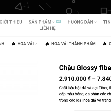
GIỚI THIỆU
SẢN PHẨM
HƯỚNG DẪN
TIN
LIÊN HỆ
NH
HOA VẢI
HOA VẢI THÀNH PHẨM
Chậu Glossy fib
2.910.000
₫
–
7.84
Thêm
vào
Chất liệu bột đá và sợi Fiber, 
yêu
cấp màu bóng, đa phần các ch
thích
trồng các loại hoa giả và tran