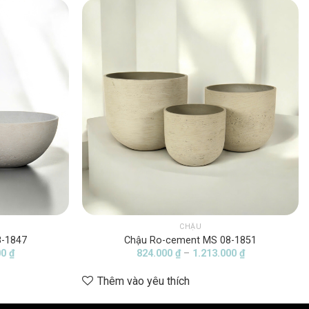
CHẬU
8-1847
Chậu Ro-cement MS 08-1851
Khoảng
Khoảng
00
₫
824.000
₫
–
1.213.000
₫
giá:
giá:
từ
từ
Thêm vào yêu thích
725.000 ₫
824.000 ₫
đến
đến
1.115.000 ₫
1.213.000 ₫