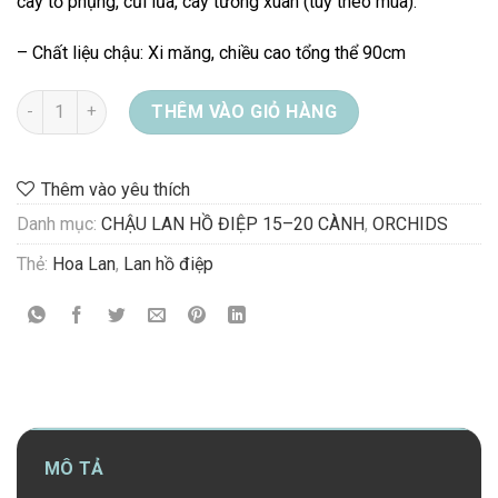
cây tổ phụng, củi lũa, cây tường xuân (tuỳ theo mùa).
– Chất liệu chậu: Xi măng, chiều cao tổng thể 90cm
CHẬU LAN HỒ ĐIỆP VÀNG số lượng
THÊM VÀO GIỎ HÀNG
Thêm vào yêu thích
Danh mục:
CHẬU LAN HỒ ĐIỆP 15–20 CÀNH
,
ORCHIDS
Thẻ:
Hoa Lan
,
Lan hồ điệp
MÔ TẢ