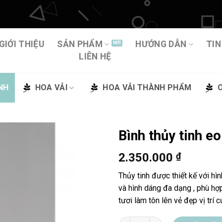
GIỚI THIỆU
SẢN PHẨM
HƯỚNG DẪN
TIN
LIÊN HỆ
NH
HOA VẢI
HOA VẢI THÀNH PHẨM
Bình thủy tinh 
2.350.000
₫
Thêm
vào
Thủy tinh được thiết kế với hì
yêu
và hình dáng đa dạng , phù hợ
thích
tươi làm tôn lên vẻ đẹp vị trí 
Bình thủy tinh eo cao 23-1701