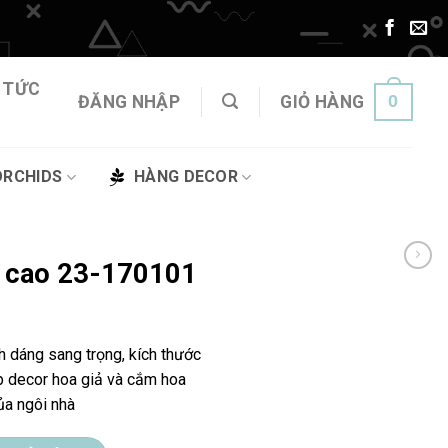
 TỨC
0
ĐĂNG NHẬP
GIỎ HÀNG
ORCHIDS
HÀNG DECOR
eo cao 23-170101
nh dáng sang trọng, kích thước
p decor hoa giả và cắm hoa
của ngôi nhà
01 số lượng