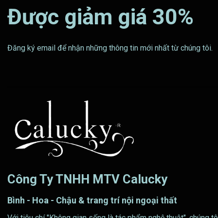
Được giảm giá 30%
Đăng ký email để nhận những thông tin mới nhất từ chúng tôi.
Công Ty TNHH MTV Calucky
Bình - Hoa - Chậu & trang trí nội ngoại thất
Với tiêu chí "Không gian sống là tác phẩm nghệ thuật", chúng tô