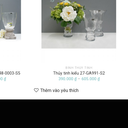
BÌNH THỦY TINH
 48-0003-S5
Thủy tinh kiểu 27-GA991-S2
Khoảng
Khoảng
00
₫
390.000
₫
–
605.000
₫
giá:
giá:
từ
từ
Thêm vào yêu thích
322.000 ₫
390.000 ₫
đến
đến
1.490.000 ₫
605.000 ₫