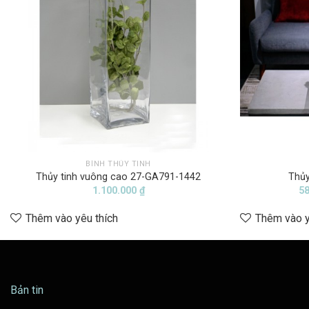
BÌNH THỦY TINH
Thủy tinh vuông cao 27-GA791-1442
Thủy
1.100.000
₫
5
Thêm vào yêu thích
Thêm vào y
Bản tin