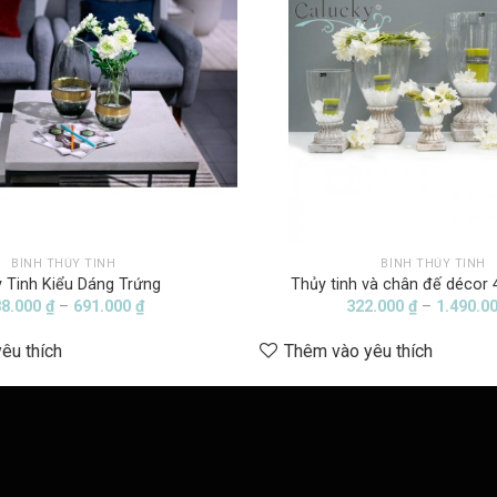
BÌNH THỦY TINH
BÌNH THỦY TINH
 Tinh Kiểu Dáng Trứng
Thủy tinh và chân đế décor
Khoảng
88.000
₫
–
691.000
₫
322.000
₫
–
1.490.0
giá:
từ
êu thích
Thêm vào yêu thích
588.000 ₫
đến
691.000 ₫