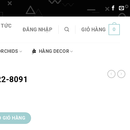
 TỨC
0
ĐĂNG NHẬP
GIỎ HÀNG
ORCHIDS
HÀNG DECOR
22-8091
ợng
 GIỎ HÀNG