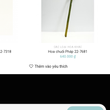
C
CÁC LOẠI HOA KHÁC
22-7318
Hoa chuối Pháp 22-7681
640.000
₫
Thêm vào yêu thích