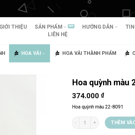
GIỚI THIỆU
SẢN PHẨM
HƯỚNG DẪN
TIN
LIÊN HỆ
NH
HOA VẢI
HOA VẢI THÀNH PHẨM
Hoa quỳnh màu 
374.000
₫
Thêm
vào
Hoa quỳnh màu 22-8091
yêu
thích
Hoa quỳnh màu 22-8091 số lư
THÊM VÀO