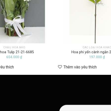
CHẬU HOA NHỎ
CÁC LOẠI HOA KHÁ
hoa Tulip 21-21-6685
Hoa phi yến cành ngắn 
654.000
₫
197.000
₫
êu thích
Thêm vào yêu thích