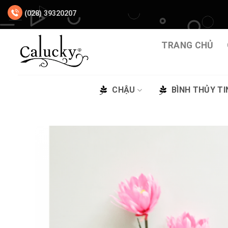
Chuyển
(028) 39320207
đến
nội
dung
TRANG CHỦ
CHẬU
BÌNH THỦY TI