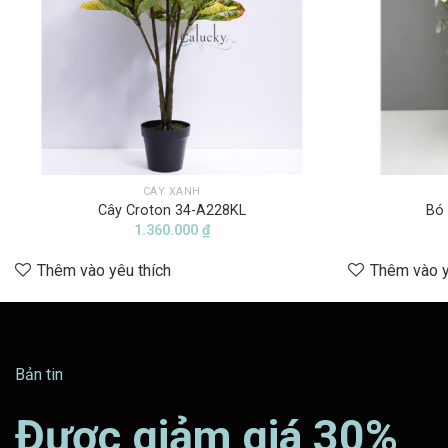
CÂY XANH
Cây Croton 34-A228KL
Bó 
1.360.000
₫
Thêm vào yêu thích
Thêm vào y
Bản tin
Được giảm giá 30%