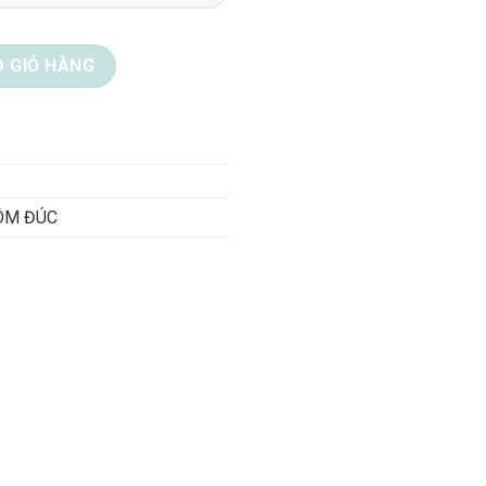
ố lượng
 GIỎ HÀNG
ÔM ĐÚC