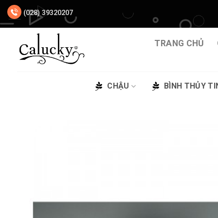
Chuyển
(028) 39320207
đến
nội
dung
TRANG CHỦ
CHẬU
BÌNH THỦY TI