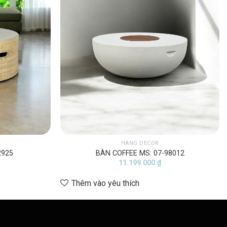
HÀNG DECOR
2925
BÀN COFFEE MS: 07-98012
11.199.000
₫
Thêm vào yêu thích