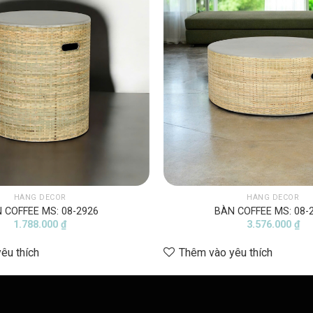
HÀNG DECOR
HÀNG DECOR
 COFFEE MS: 08-2926
BÀN COFFEE MS: 08-
1.788.000
₫
3.576.000
₫
êu thích
Thêm vào yêu thích