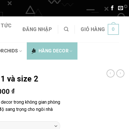
 TỨC
0
ĐĂNG NHẬP
GIỎ HÀNG
ORCHIDS
HÀNG DECOR
 1 và size 2
Khoảng
.000
₫
giá:
decor trong không gian phòng
từ
độ sang trọng cho ngôi nhà
900.000 ₫
đến
1.320.000 ₫