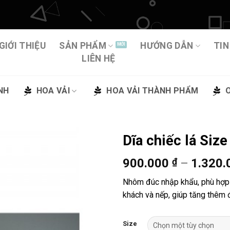
GIỚI THIỆU
SẢN PHẨM
HƯỚNG DẪN
TIN
LIÊN HỆ
NH
HOA VẢI
HOA VẢI THÀNH PHẨM
Dĩa chiếc lá Size
900.000
₫
–
1.320
Thêm
vào
Nhôm đúc nhập khẩu, phù hợp 
yêu
khách và nếp, giúp tăng thêm 
thích
Size