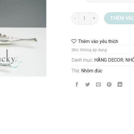
Dĩa chiếc lá Size 1 và size 2 s
THÊM VÀO
Thêm vào yêu thích
SKU:
Không áp dụng
Danh mục:
HÀNG DECOR
,
NH
Thẻ:
Nhôm đúc