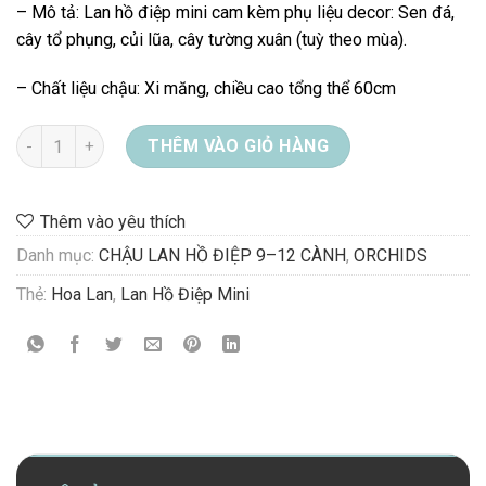
– Mô tả: Lan hồ điệp mini cam kèm phụ liệu decor: Sen đá,
cây tổ phụng, củi lũa, cây tường xuân (tuỳ theo mùa).
– Chất liệu chậu: Xi măng, chiều cao tổng thể 60cm
CHẬU LAN HỒ ĐIỆP MINI CAM số lượng
THÊM VÀO GIỎ HÀNG
Thêm vào yêu thích
Danh mục:
CHẬU LAN HỒ ĐIỆP 9–12 CÀNH
,
ORCHIDS
Thẻ:
Hoa Lan
,
Lan Hồ Điệp Mini