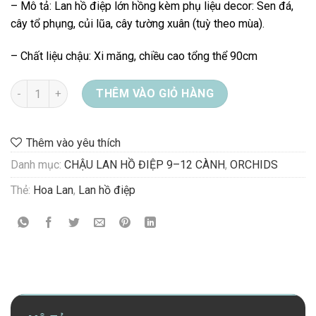
– Mô tả: Lan hồ điệp lớn hồng kèm phụ liệu decor: Sen đá,
cây tổ phụng, củi lũa, cây tường xuân (tuỳ theo mùa).
– Chất liệu chậu: Xi măng, chiều cao tổng thể 90cm
CHẬU LAN HỒ ĐIỆP HỒNG số lượng
THÊM VÀO GIỎ HÀNG
Thêm vào yêu thích
Danh mục:
CHẬU LAN HỒ ĐIỆP 9–12 CÀNH
,
ORCHIDS
Thẻ:
Hoa Lan
,
Lan hồ điệp