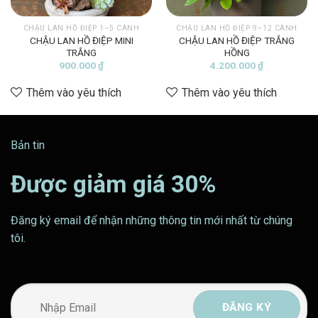
CHẬU LAN HỒ ĐIỆP 1–5 CÀNH
CHẬU LAN HỒ ĐIỆP 9–12 CÀNH
CHẬU LAN HỒ ĐIỆP MINI
CHẬU LAN HỒ ĐIỆP TRẮNG
TRẮNG
HỒNG
900.000
₫
4.200.000
₫
Thêm vào yêu thích
Thêm vào yêu thích
Bản tin
Được giảm giá 30%
Đăng ký email để nhận những thông tin mới nhất từ chúng
tôi.