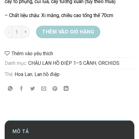
cây tổ phụng, củi lũa, cây tường xuân (tuỳ theo mùa).
– Chất liệu chậu: Xi măng, chiều cao tổng thể 70cm
CHẬU LAN HỒ ĐIỆP HỒNG số lượng
THÊM VÀO GIỎ HÀNG
Thêm vào yêu thích
Danh mục:
CHẬU LAN HỒ ĐIỆP 1–5 CÀNH
,
ORCHIDS
Thẻ:
Hoa Lan
,
Lan hồ điệp
MÔ TẢ