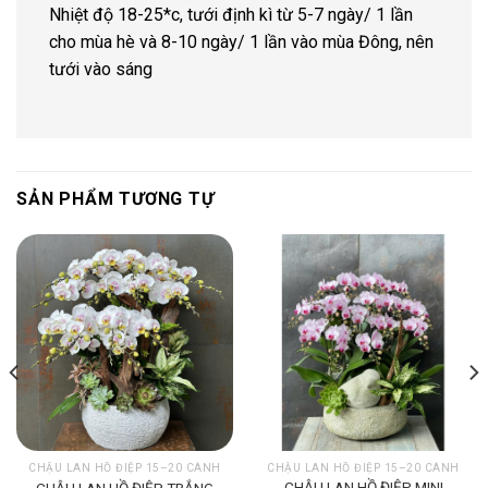
Nhiệt độ 18-25*c, tưới định kì từ 5-7 ngày/ 1 lần
cho mùa hè và 8-10 ngày/ 1 lần vào mùa Đông, nên
tưới vào sáng
SẢN PHẨM TƯƠNG TỰ
CHẬU LAN HỒ ĐIỆP 15–20 CÀNH
CHẬU LAN HỒ ĐIỆP 15–20 CÀNH
CHẬU LAN HỒ ĐIỆP MINI
CHẬU LAN HỒ ĐIỆP TRẮNG