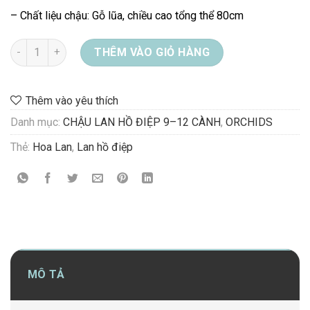
– Chất liệu chậu: Gỗ lũa, chiều cao tổng thể 80cm
CHẬU LAN HỒ ĐIỆP ĐỎ số lượng
THÊM VÀO GIỎ HÀNG
Thêm vào yêu thích
Danh mục:
CHẬU LAN HỒ ĐIỆP 9–12 CÀNH
,
ORCHIDS
Thẻ:
Hoa Lan
,
Lan hồ điệp
MÔ TẢ