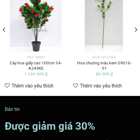
CÂY XANH
HOA CHUÔNG
Cây hoa giấy cao 100cm 34-
Hoa chuông màu kem 09016-
A249KE
01
1.334.000
₫
82.000
₫
Thêm vào yêu thích
Thêm vào yêu thích
Bản tin
Được giảm giá 30%