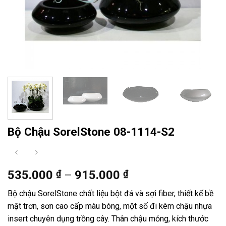
Bộ Chậu SorelStone 08-1114-S2
Khoảng
535.000
₫
–
915.000
₫
giá:
Bộ chậu SorelStone chất liệu bột đá và sợi fiber, thiết kế bề
từ
mặt trơn, sơn cao cấp màu bóng, một số đi kèm chậu nhựa
535.000 ₫
insert chuyên dụng trồng cây. Thân chậu mỏng, kích thước
đến