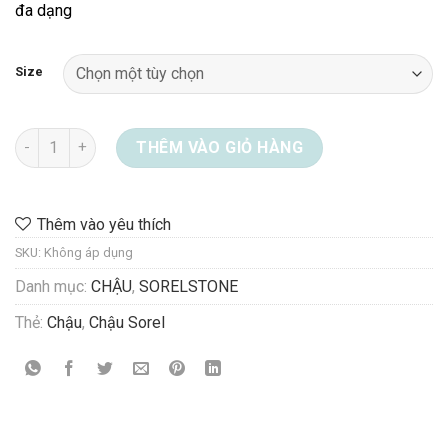
đa dạng
915.000 ₫
Size
Bộ Chậu SorelStone 08-1114-S2 số lượng
THÊM VÀO GIỎ HÀNG
Thêm vào yêu thích
SKU:
Không áp dụng
Danh mục:
CHẬU
,
SORELSTONE
Thẻ:
Chậu
,
Chậu Sorel