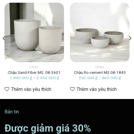
CHẬU
CHẬU
Chậu Sand-Fiber MS: 08-3601
Chậu Ro-cement MS 08-1843
ảng
Khoảng
Khoảng
1.890.000
₫
–
4.454.000
₫
395.000
₫
–
849.000
₫
giá:
giá:
từ
từ
Thêm vào yêu thích
Thêm vào yêu thích
000 ₫
1.890.000 ₫
395.00
đến
đến
5.000 ₫
4.454.000 ₫
849.00
Bản tin
Được giảm giá 30%